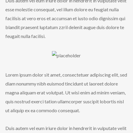
Duis autem vel eum iriure dolor in hendrerit in vulputate velit
esse molestie consequat, vel illum dolore eu feugiat nulla
facilisis at vero eros et accumsan et iusto odio dignissim qui
blandit praesent luptatum zzril delenit augue duis dolore te
feugait nulla facilisi.
Lorem ipsum dolor sit amet, consectetuer adipiscing elit, sed
diam nonummy nibh euismod tincidunt ut laoreet dolore
magna aliquam erat volutpat. Ut wisi enim ad minim veniam,
quis nostrud exerci tation ullamcorper suscipit lobortis nisl
ut aliquip ex ea commodo consequat.
Duis autem vel eum iriure dolor in hendrerit in vulputate velit