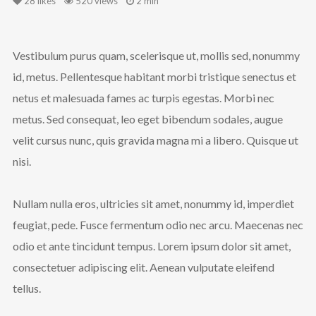
28
likes
520 views
2 min
Vestibulum purus quam, scelerisque ut, mollis sed, nonummy
id, metus. Pellentesque habitant morbi tristique senectus et
netus et malesuada fames ac turpis egestas. Morbi nec
metus. Sed consequat, leo eget bibendum sodales, augue
velit cursus nunc, quis gravida magna mi a libero. Quisque ut
nisi.
Nullam nulla eros, ultricies sit amet, nonummy id, imperdiet
feugiat, pede. Fusce fermentum odio nec arcu. Maecenas nec
odio et ante tincidunt tempus. Lorem ipsum dolor sit amet,
consectetuer adipiscing elit. Aenean vulputate eleifend
tellus.