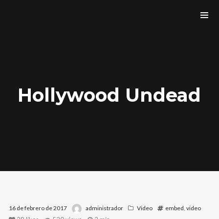
Hollywood Undead
16 de febrero de 2017
administrador
Video
embed
,
video